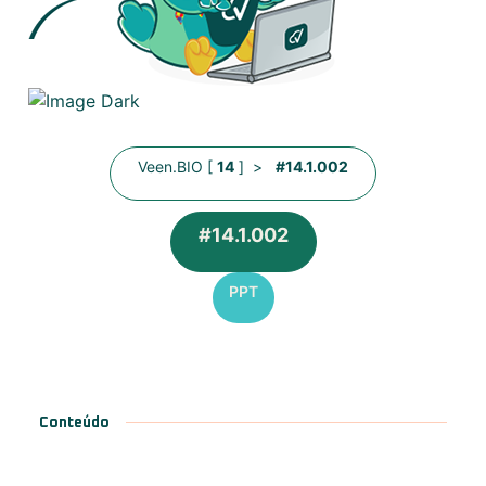
Veen.BIO [
14
] >
#14.1.002
#14.1.002
PPT
Conteúdo