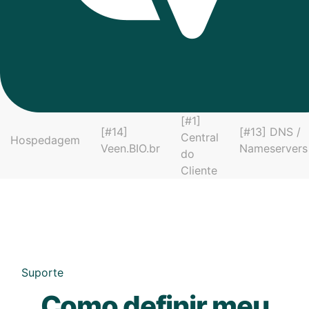
[#1]
[#14]
[#13] DNS /
Central
Hospedagem
Veen.BIO.br
Nameservers
do
Cliente
Suporte
Como definir meu