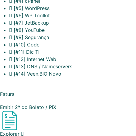
[#4] cPanel
[#5] WordPress
[#6] WP Toolkit
[#7] JetBackup
[#8] YouTube
[#9] Segurança
[#10] Code
[#11] Dic TI
[#12] Internet Web
[#13] DNS / Nameservers
[#14] Veen.BIO
Novo
Fatura
Emitir 2ª do Boleto / PIX
Explorar