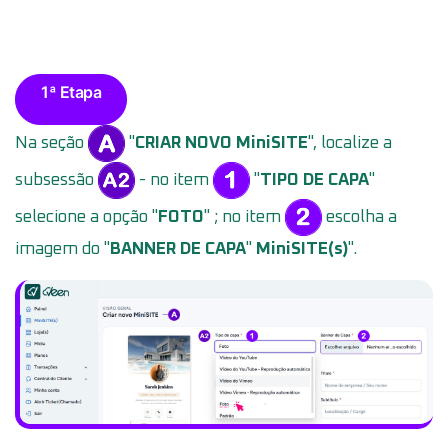
1ª Etapa
Na seção
"
CRIAR NOVO MiniSITE
", localize a
subsessão
- no item
"
TIPO DE CAPA
"
selecione a opção "
FOTO
" ; no item
escolha a
imagem do "
BANNER DE CAPA
"
MiniSITE(s)
".