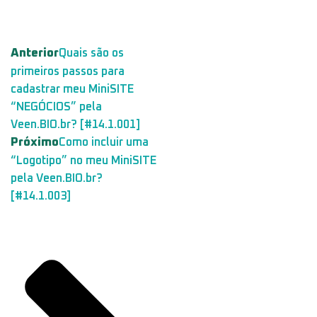
Anterior
Quais são os
primeiros passos para
cadastrar meu MiniSITE
“NEGÓCIOS” pela
Veen.BIO.br? [#14.1.001]
Próximo
Como incluir uma
“Logotipo” no meu MiniSITE
pela Veen.BIO.br?
[#14.1.003]