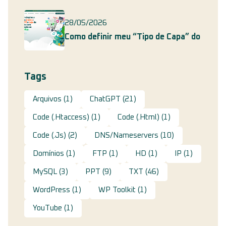
28/05/2026
Como definir meu “Tipo de Capa” do
Tags
Arquivos
(1)
ChatGPT
(21)
Code (.htaccess)
(1)
Code (.html)
(1)
Code (.js)
(2)
DNS/Nameservers
(10)
Domínios
(1)
FTP
(1)
HD
(1)
IP
(1)
MySQL
(3)
PPT
(9)
TXT
(46)
WordPress
(1)
WP Toolkit
(1)
YouTube
(1)