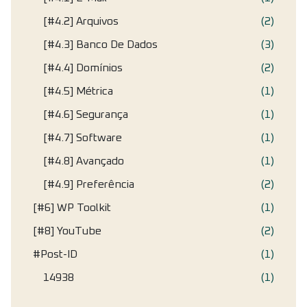
[#4.2] Arquivos
(2)
[#4.3] Banco De Dados
(3)
[#4.4] Domínios
(2)
[#4.5] Métrica
(1)
[#4.6] Segurança
(1)
[#4.7] Software
(1)
[#4.8] Avançado
(1)
[#4.9] Preferência
(2)
[#6] WP Toolkit
(1)
[#8] YouTube
(2)
#Post-ID
(1)
14938
(1)