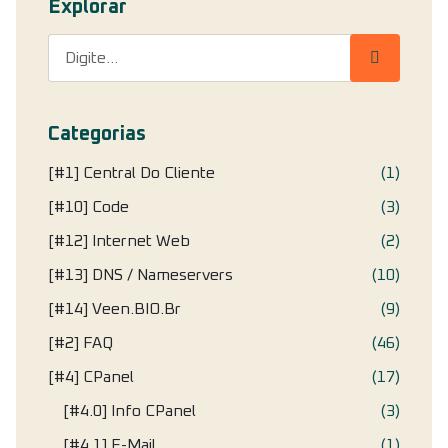
Explorar
Categorias
[#1] Central Do Cliente
(1)
[#10] Code
(3)
[#12] Internet Web
(2)
[#13] DNS / Nameservers
(10)
[#14] Veen.BIO.br
(9)
[#2] FAQ
(46)
[#4] CPanel
(17)
[#4.0] Info CPanel
(3)
[#4.1] E-Mail
(1)