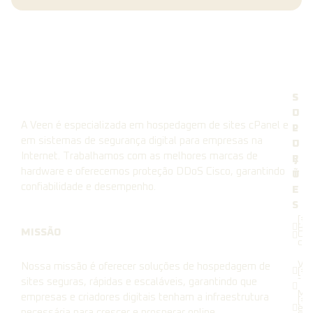
S
S
O
U
A Veen é especializada em hospedagem de sites cPanel e
L
P
em sistemas de segurança digital para empresas na
U
O
Internet. Trabalhamos com as melhores marcas de
Ç
R
hardware e oferecemos proteção DDoS Cisco, garantindo
Õ
T
confiabilidade e desempenho.
E
E
S
[#1
Ho
MISSÃO
Cli
cPa
Vee
Nossa missão é oferecer soluções de hospedagem de
[#2
-
sites seguras, rápidas e escaláveis, garantindo que
Min
empresas e criadores digitais tenham a infraestrutura
[#3
e L
necessária para crescer e prosperar online.