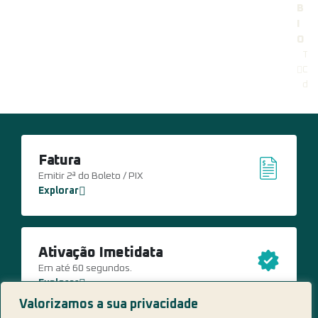
B
I
O
Te
Con
de 
Fatura
Emitir 2ª do Boleto / PIX
Explorar
Ativação Imetidata
Em até 60 segundos.
Explorar
Valorizamos a sua privacidade