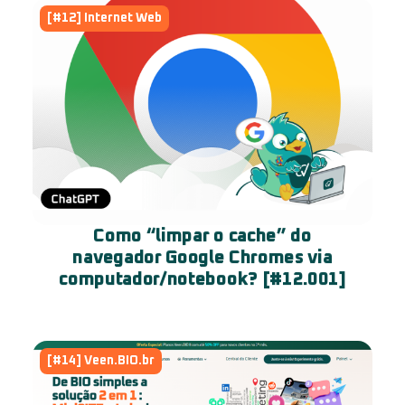
[#12] Internet Web
Como “limpar o cache” do
navegador Google Chromes via
computador/notebook? [#12.001]
[#14] Veen.BIO.br