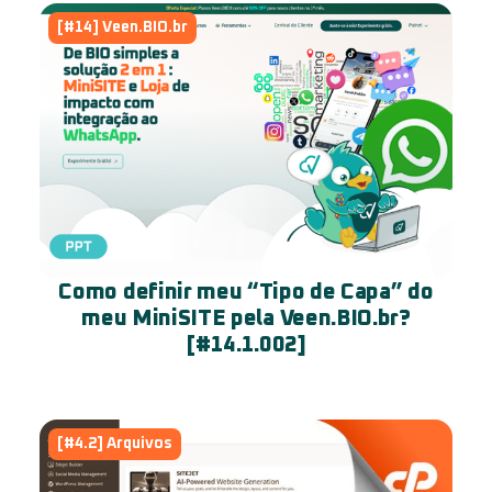
[#14] Veen.BIO.br
Como definir meu “Tipo de Capa” do
meu MiniSITE pela Veen.BIO.br?
[#14.1.002]
[#4.2] Arquivos