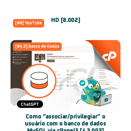
HD [8.002]
[#8] YouTube
[#4.3] Banco de Dados
Como “associar/privilegiar” o
usuário com o banco de dados
MySQL via cPanel? [4.3.003]