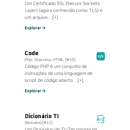
Um Certificado SSL (Secure Sockets
Layer) (agora conhecido como TLS) é
um arquivo... [+]
Explorar
Code
Php; .htaccess; HTML. [#10]
Código PHP é um conjunto de
instruções de uma linguagem de
script de código aberto... [+]
Explorar
Dicionário TI
Glossário [#11]
Um Dicionário de TI (Tecnologia da