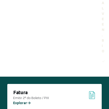
A
L
V
E
E
N
.
B
I
O
Te
Co
de
Fatura
Emitir 2ª do Boleto / PIX
Explorar