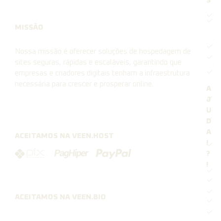
S
[#
H
Cl
cP
MISSÃO
Ve
[#
Nossa missão é oferecer soluções de hospedagem de
-
sites seguras, rápidas e escaláveis, garantindo que
Mi
[#
empresas e criadores digitais tenham a infraestrutura
e 
Pa
necessária para crescer e prosperar online.
A
[#
J
U
[#
D
A
ACEITAMOS NA VEEN.HOST
!
[#
?
!
[#
Ab
Ti
[#
Su
ACEITAMOS NA VEEN.BIO
An
[#