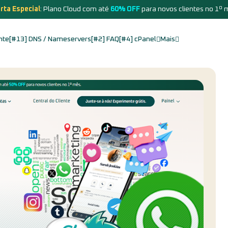
rta Especial
: Plano Cloud com até
60% OFF
para novos clientes no 1º 
nte
[#13] DNS / Nameservers
[#2] FAQ
[#4] cPanel
Mais