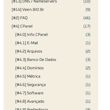
[#13] DNS / Nameservers
(10)
[#14] Veen.BIO.br
(9)
[#2] FAQ
(46)
[#4] CPanel
(17)
[#4.0] Info CPanel
(3)
[#4.1] E-Mail
(1)
[#4.2] Arquivos
(2)
[#4.3] Banco De Dados
(3)
[#4.4] Domínios
(2)
[#4.5] Métrica
(1)
[#4.6] Segurança
(1)
[#4.7] Software
(1)
[#4.8] Avançado
(1)
[#4.9] Preferência
(2)