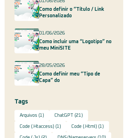
01/06/2026
Como definir o “Título / Link
Personalizado
01/06/2026
Como incluir uma “Logotipo” no
meu MiniSITE
28/05/2026
Como definir meu “Tipo de
Capa” do
Tags
Arquivos
(1)
ChatGPT
(21)
Code (.htaccess)
(1)
Code (.html)
(1)
Code (.js)
(2)
DNS/Nameservers
(10)