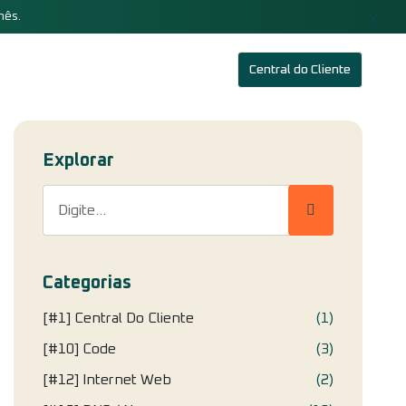
mês.
Central do Cliente
Explorar
Categorias
[#1] Central Do Cliente
(1)
[#10] Code
(3)
[#12] Internet Web
(2)