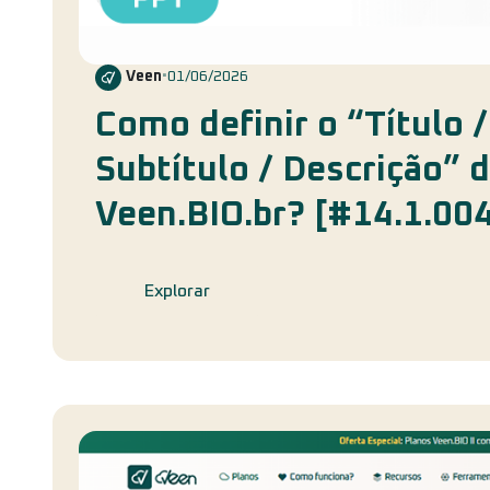
Veen
•
01/06/2026
Como definir o “Título /
Subtítulo / Descrição” 
Veen.BIO.br? [#14.1.00
Explorar