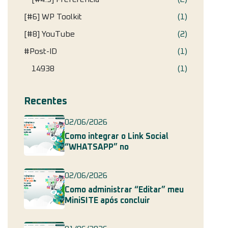
[#6] WP Toolkit
(1)
[#8] YouTube
(2)
#Post-ID
(1)
14938
(1)
Recentes
02/06/2026
Como integrar o Link Social
“WHATSAPP” no
02/06/2026
Como administrar “Editar” meu
MiniSITE após concluir