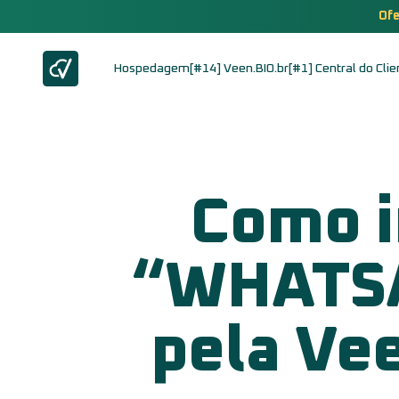
Ofe
Hospedagem
[#14] Veen.BIO.br
[#1] Central do Clie
Como i
“WHATSA
pela Vee