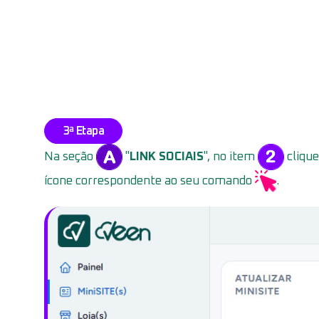
3ª Etapa
Na seção
"
LINK SOCIAIS
", no item
cliqu
ícone correspondente ao seu comando
.