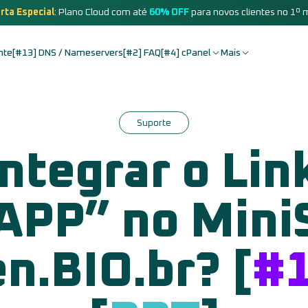
rta Especial
: Plano Cloud com até
60% OFF
para novos clientes no 1º 
nte
[#13] DNS / Nameservers
[#2] FAQ
[#4] cPanel
Mais
Suporte
ntegrar o Link
PP” no MiniS
n.BIO.br? [
#1