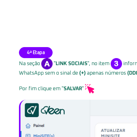
4ª Etapa
Na seção
"
LINK SOCIAIS
", no item
inform
WhatsApp sem o sinal de
(+)
apenas números
(DD
Por fim clique em "
SALVAR
"