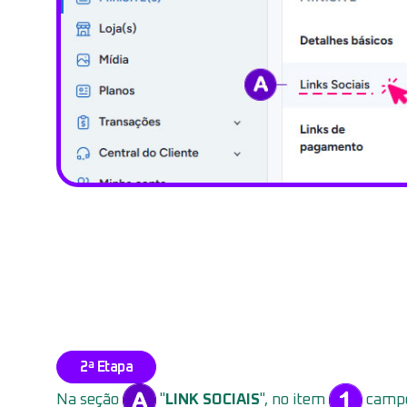
2ª Etapa
Na seção
"
LINK SOCIAIS
", no item
campo