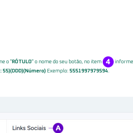
e o "
RÓTULO
" o nome do seu botão, no item
informe 
I: 55)(DDD)(Número)
Exemplo:
5551997979594
.