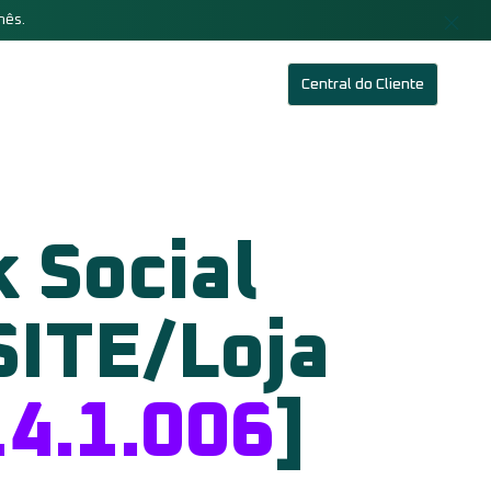
mês.
Central do Cliente
 Social
ITE/Loja
4.1.006
]