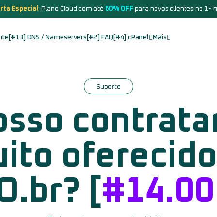
rta Especial
: Plano Cloud com até
60% OFF
para novos clientes no 1º 
nte
[#13] DNS / Nameservers
[#2] FAQ
[#4] cPanel
Mais
Suporte
sso contratar
uito oferecido
O.br? [
#14.00