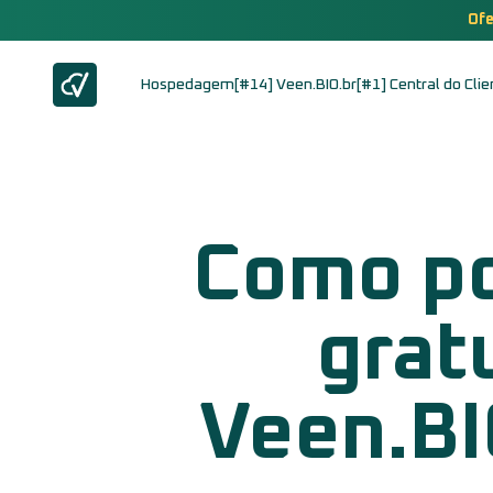
Ofe
Hospedagem
[#14] Veen.BIO.br
[#1] Central do Clie
Como po
grat
Veen.BI