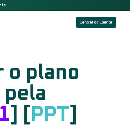
mês.
Central do Cliente
 o plano
 pela
1
] [
PPT
]